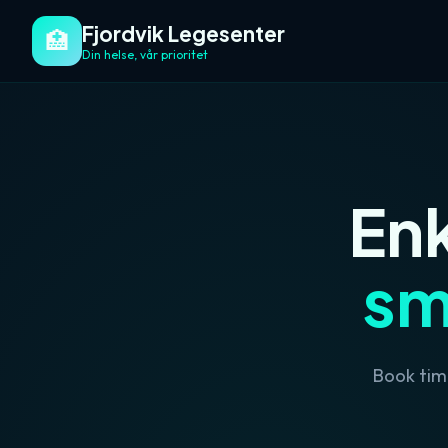
Fjordvik Legesenter
🏥
Din helse, vår prioritet
En
sm
Book tim