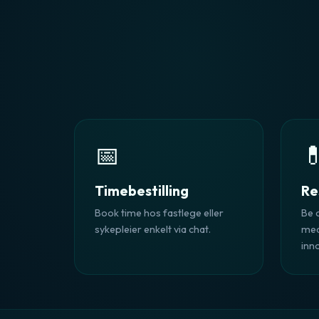
📅

Timebestilling
Re
Book time hos fastlege eller
Be 
sykepleier enkelt via chat.
med
inn