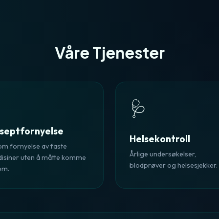
Våre Tjenester

🩺
septfornyelse
Helsekontroll
om fornyelse av faste
Årlige undersøkelser,
isiner uten å måtte komme
blodprøver og helsesjekker.
om.