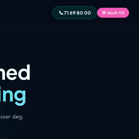
📞
71 69 80 00
🚨 Akutt: 113
med
ing
sser deg.