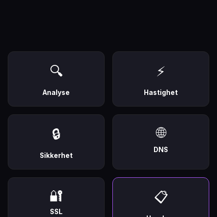
🔍
⚡
Analyse
Hastighet
🌐
🔒
DNS
Sikkerhet
🔐
📋
SSL