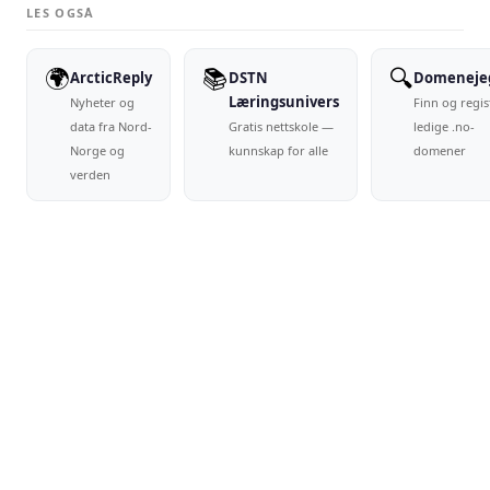
LES OGSÅ
🌍
📚
🔍
ArcticReply
DSTN
Domeneje
Læringsunivers
Nyheter og
Finn og regis
data fra Nord-
Gratis nettskole —
ledige .no-
Norge og
kunnskap for alle
domener
verden