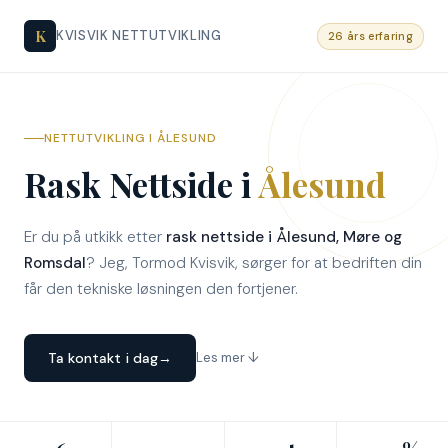
K
KVISVIK NETTUTVIKLING
26 års erfaring
NETTUTVIKLING I ÅLESUND
Rask Nettside i
Ålesund
Er du på utkikk etter
rask nettside i Ålesund, Møre og
Romsdal
? Jeg, Tormod Kvisvik, sørger for at bedriften din
får den tekniske løsningen den fortjener.
Ta kontakt i dag
→
Les mer ↓