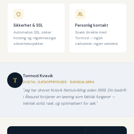
Sikkerhet & SSL
Personlig kontakt
Automatisk SSL, sikker
Snakk direkte med
hosting og regelmessige
Tormod — ingen
sikkerhetssjekker.
callsenter, ingen ventetid.
Tormod Kvisvik
T
DIGITAL GJENOPPBYGGER · SUNNDALSØRA
"Jeg har drevet Kvisvik Nettutvikling siden 1999. Din bedrift
i Ålesund fortjener en løsning som faktisk fungerer —
teknisk solid, rask, og optimalisert for søk."