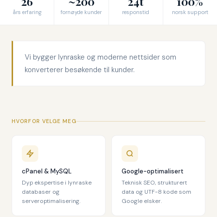
26
~200
24t
100%
års erfaring
fornøyde kunder
responstid
norsk support
Vi bygger lynraske og moderne nettsider som
konverterer besøkende til kunder.
HVORFOR VELGE MEG
cPanel & MySQL
Google-optimalisert
Dyp ekspertise i lynraske
Teknisk SEO, strukturert
databaser og
data og UTF-8 kode som
serveroptimalisering.
Google elsker.