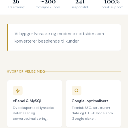
26
~200
24t
100%
års erfaring
fornøyde kunder
responstid
norsk support
Vi bygger lynraske og moderne nettsider som
konverterer besøkende til kunder.
HVORFOR VELGE MEG
cPanel & MySQL
Google-optimalisert
Dyp ekspertise i lynraske
Teknisk SEO, strukturert
databaser og
data og UTF-8 kode som
serveroptimalisering.
Google elsker.