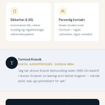
Sikkerhet & SSL
Personlig kontakt
Automatisk SSL, sikker
Snakk direkte med
hosting og regelmessige
Tormod — ingen
sikkerhetssjekker.
callsenter, ingen ventetid.
Tormod Kvisvik
T
DIGITAL GJENOPPBYGGER · SUNNDALSØRA
"Jeg har drevet Kvisvik Nettutvikling siden 1999. Din bedrift
i Averøy fortjener en løsning som faktisk fungerer — teknisk
solid, rask, og optimalisert for søk."