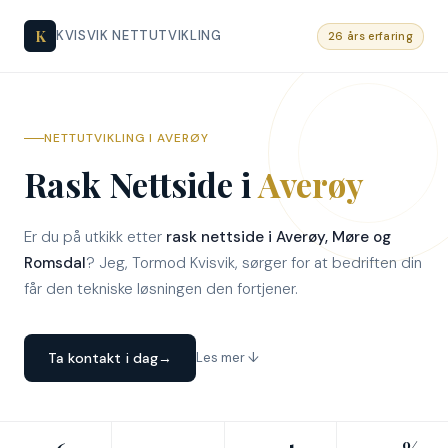
K
KVISVIK NETTUTVIKLING
26 års erfaring
NETTUTVIKLING I AVERØY
Rask Nettside i
Averøy
Er du på utkikk etter
rask nettside i Averøy, Møre og
Romsdal
? Jeg, Tormod Kvisvik, sørger for at bedriften din
får den tekniske løsningen den fortjener.
Ta kontakt i dag
→
Les mer ↓