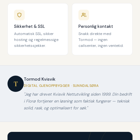
Sikkerhet & SSL
Personlig kontakt
Automatisk SSL, sikker
Snakk direkte med
hosting og regelmessige
Tormod — ingen
sikkerhetssjekker.
callsenter, ingen ventetid.
Tormod Kvisvik
T
DIGITAL GJENOPPBYGGER · SUNNDALSØRA
"Jeg har drevet Kvisvik Nettutvikling siden 1999. Din bedrift
i Florø fortjener en løsning som faktisk fungerer — teknisk
solid, rask, og optimalisert for søk."