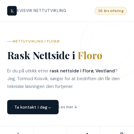
K
KVISVIK NETTUTVIKLING
26 års erfaring
NETTUTVIKLING I FLORØ
Rask Nettside i
Florø
Er du på utkikk etter
rask nettside i Florø, Vestland
?
Jeg, Tormod Kvisvik, sørger for at bedriften din får den
tekniske løsningen den fortjener.
Ta kontakt i dag
→
Les mer ↓