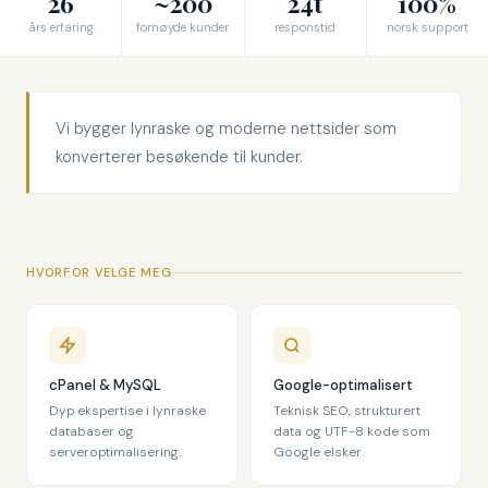
26
~200
24t
100%
års erfaring
fornøyde kunder
responstid
norsk support
Vi bygger lynraske og moderne nettsider som
konverterer besøkende til kunder.
HVORFOR VELGE MEG
cPanel & MySQL
Google-optimalisert
Dyp ekspertise i lynraske
Teknisk SEO, strukturert
databaser og
data og UTF-8 kode som
serveroptimalisering.
Google elsker.