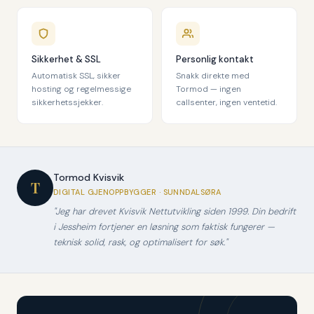
Sikkerhet & SSL
Personlig kontakt
Automatisk SSL, sikker
Snakk direkte med
hosting og regelmessige
Tormod — ingen
sikkerhetssjekker.
callsenter, ingen ventetid.
Tormod Kvisvik
T
DIGITAL GJENOPPBYGGER · SUNNDALSØRA
"Jeg har drevet Kvisvik Nettutvikling siden 1999. Din bedrift
i Jessheim fortjener en løsning som faktisk fungerer —
teknisk solid, rask, og optimalisert for søk."