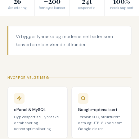
26
~200
24t
100%
års erfaring
fornøyde kunder
responstid
norsk support
Vi bygger lynraske og moderne nettsider som
konverterer besøkende til kunder.
HVORFOR VELGE MEG
cPanel & MySQL
Google-optimalisert
Dyp ekspertise i lynraske
Teknisk SEO, strukturert
databaser og
data og UTF-8 kode som
serveroptimalisering.
Google elsker.