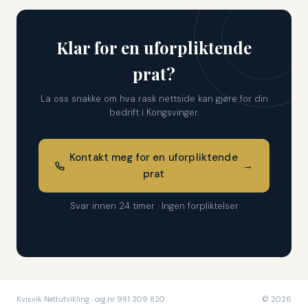
Klar for en uforpliktende
prat?
La oss snakke om hva rask nettside kan gjøre for din
bedrift i Kongsvinger.
Kontakt meg for en uforpliktende
→
prat
Svar innen 24 timer · Ingen forpliktelser
Kvisvik Nettutvikling · org.nr 981 309 820
© 2026