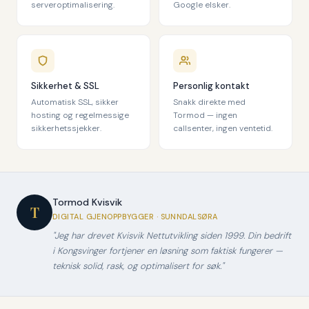
serveroptimalisering.
Google elsker.
Sikkerhet & SSL
Personlig kontakt
Automatisk SSL, sikker
Snakk direkte med
hosting og regelmessige
Tormod — ingen
sikkerhetssjekker.
callsenter, ingen ventetid.
Tormod Kvisvik
T
DIGITAL GJENOPPBYGGER · SUNNDALSØRA
"Jeg har drevet Kvisvik Nettutvikling siden 1999. Din bedrift
i Kongsvinger fortjener en løsning som faktisk fungerer —
teknisk solid, rask, og optimalisert for søk."