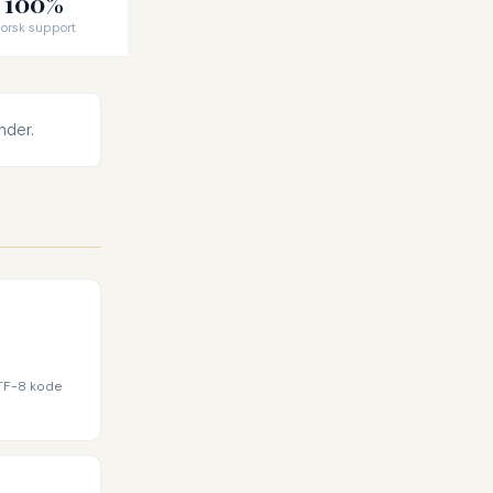
100%
orsk support
nder.
UTF-8 kode