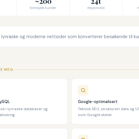
~200
24t
fornøyde kunder
responstid
n
 lynraske og moderne nettsider som konverterer besøkende til ku
GE MEG
MySQL
Google-optimalisert
ise i lynraske databaser og
Teknisk SEO, strukturert data og 
lisering.
som Google elsker.