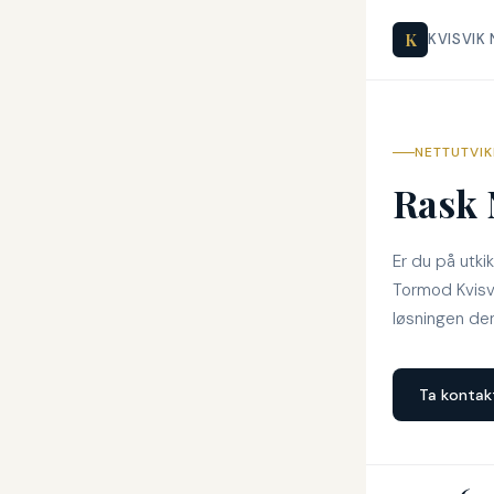
K
KVISVIK
NETTUTVIK
Rask 
Er du på utki
Tormod Kvisvi
løsningen den
Ta kontak