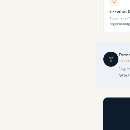
Sikkerhet 
Automatisk S
regelmessige
Tormo
T
DIGIT
"Jeg h
faktisk
L