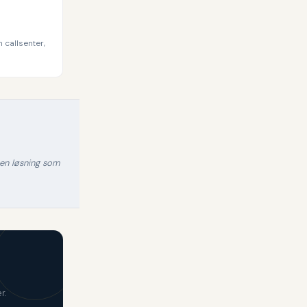
 callsenter,
r en løsning som
r.