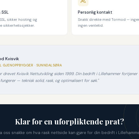
& SSL
Personlig kontakt
SL, sikker hosting og
Snakk direkte med Tormod — ingen
 sikkerhetssjekker.
ingen ventetid.
d Kvisvik
AL GJENOPPBYGGER · SUNNDALSØRA
ar drevet Kvisvik Nettutvikling siden 1999. Din bedrift i Lillehammer fortjene
 fungerer — teknisk solid, rask, og optimalisert for søk."
Klar for en uforpliktende prat?
a oss snakke om hva rask nettside kan gjøre for din bedrift i Lillehamme