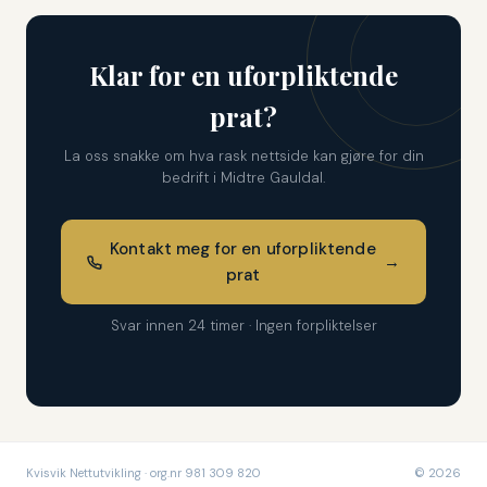
Klar for en uforpliktende
prat?
La oss snakke om hva rask nettside kan gjøre for din
bedrift i Midtre Gauldal.
Kontakt meg for en uforpliktende
→
prat
Svar innen 24 timer · Ingen forpliktelser
Kvisvik Nettutvikling · org.nr 981 309 820
© 2026