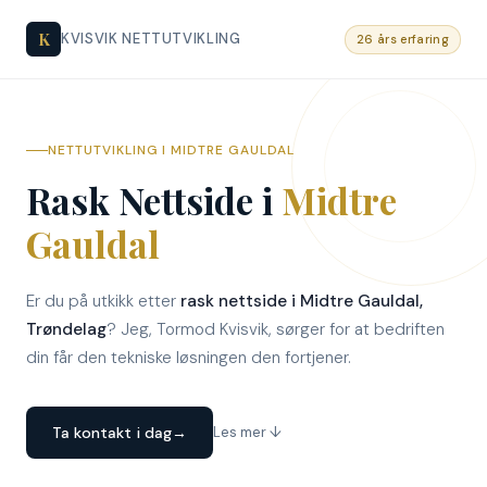
K
KVISVIK NETTUTVIKLING
26 års erfaring
NETTUTVIKLING I MIDTRE GAULDAL
Rask Nettside i
Midtre
Gauldal
Er du på utkikk etter
rask nettside i Midtre Gauldal,
Trøndelag
? Jeg, Tormod Kvisvik, sørger for at bedriften
din får den tekniske løsningen den fortjener.
Ta kontakt i dag
→
Les mer ↓