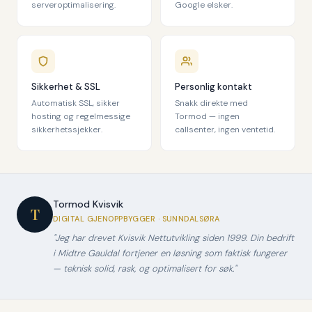
serveroptimalisering.
Google elsker.
Sikkerhet & SSL
Personlig kontakt
Automatisk SSL, sikker
Snakk direkte med
hosting og regelmessige
Tormod — ingen
sikkerhetssjekker.
callsenter, ingen ventetid.
Tormod Kvisvik
T
DIGITAL GJENOPPBYGGER · SUNNDALSØRA
"Jeg har drevet Kvisvik Nettutvikling siden 1999. Din bedrift
i Midtre Gauldal fortjener en løsning som faktisk fungerer
— teknisk solid, rask, og optimalisert for søk."