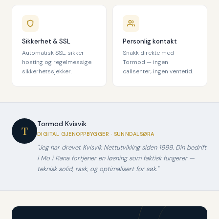
Sikkerhet & SSL
Personlig kontakt
Automatisk SSL, sikker
Snakk direkte med
hosting og regelmessige
Tormod — ingen
sikkerhetssjekker.
callsenter, ingen ventetid.
Tormod Kvisvik
T
DIGITAL GJENOPPBYGGER · SUNNDALSØRA
"Jeg har drevet Kvisvik Nettutvikling siden 1999. Din bedrift
i Mo i Rana fortjener en løsning som faktisk fungerer —
teknisk solid, rask, og optimalisert for søk."