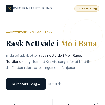
K
KVISVIK NETTUTVIKLING
26 års erfaring
NETTUTVIKLING I MO I RANA
Rask Nettside i
Mo i Rana
Er du på utkikk etter
rask nettside i Mo i Rana,
Nordland
? Jeg, Tormod Kvisvik, sørger for at bedriften
din får den tekniske løsningen den fortjener.
Ta kontakt i dag
→
Les mer ↓