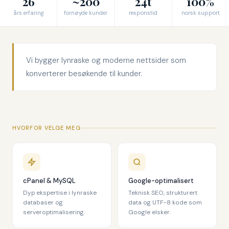
26
~200
24t
100%
års erfaring
fornøyde kunder
responstid
norsk support
Vi bygger lynraske og moderne nettsider som
konverterer besøkende til kunder.
HVORFOR VELGE MEG
cPanel & MySQL
Google-optimalisert
Dyp ekspertise i lynraske
Teknisk SEO, strukturert
databaser og
data og UTF-8 kode som
serveroptimalisering.
Google elsker.