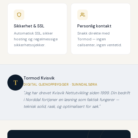
Sikkerhet & SSL
Personlig kontakt
Automatisk SSL, sikker
Snakk direkte med
hosting og regelmessige
Tormod — ingen
sikkerhetssjekker.
callsenter, ingen ventetid.
Tormod Kvisvik
T
DIGITAL GJENOPPBYGGER · SUNNDALSØRA
"Jeg har drevet Kvisvik Nettutvikling siden 1999. Din bedrift
i Norddal fortjener en løsning som faktisk fungerer —
teknisk solid, rask, og optimalisert for søk."