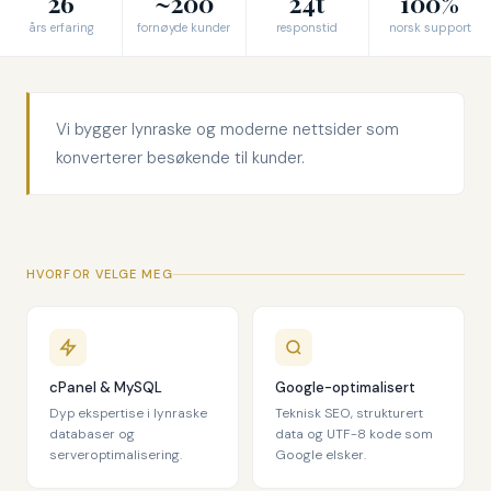
26
~200
24t
100%
års erfaring
fornøyde kunder
responstid
norsk support
Vi bygger lynraske og moderne nettsider som
konverterer besøkende til kunder.
HVORFOR VELGE MEG
cPanel & MySQL
Google-optimalisert
Dyp ekspertise i lynraske
Teknisk SEO, strukturert
databaser og
data og UTF-8 kode som
serveroptimalisering.
Google elsker.