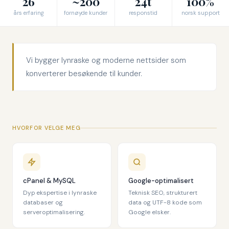
26
~200
24t
100%
års erfaring
fornøyde kunder
responstid
norsk support
Vi bygger lynraske og moderne nettsider som
konverterer besøkende til kunder.
HVORFOR VELGE MEG
cPanel & MySQL
Google-optimalisert
Dyp ekspertise i lynraske
Teknisk SEO, strukturert
databaser og
data og UTF-8 kode som
serveroptimalisering.
Google elsker.