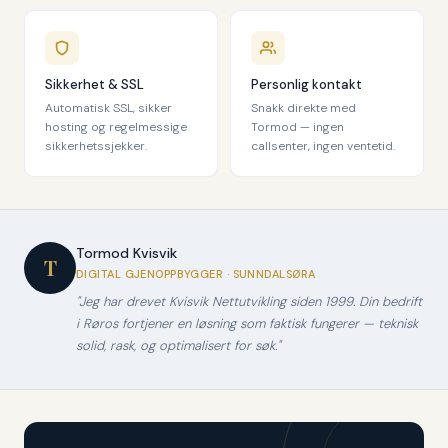
Sikkerhet & SSL
Personlig kontakt
Automatisk SSL, sikker
Snakk direkte med
hosting og regelmessige
Tormod — ingen
sikkerhetssjekker.
callsenter, ingen ventetid.
Tormod Kvisvik
T
DIGITAL GJENOPPBYGGER · SUNNDALSØRA
"Jeg har drevet Kvisvik Nettutvikling siden 1999. Din bedrift
i Røros fortjener en løsning som faktisk fungerer — teknisk
solid, rask, og optimalisert for søk."