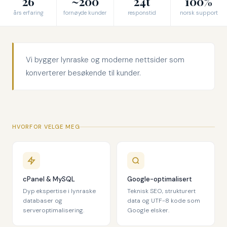
26
~200
24t
100%
års erfaring
fornøyde kunder
responstid
norsk support
Vi bygger lynraske og moderne nettsider som
konverterer besøkende til kunder.
HVORFOR VELGE MEG
cPanel & MySQL
Google-optimalisert
Dyp ekspertise i lynraske
Teknisk SEO, strukturert
databaser og
data og UTF-8 kode som
serveroptimalisering.
Google elsker.