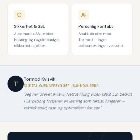
Sikkerhet & SSL
Personlig kontakt
Automatisk SSL, sikker
Snakk direkte med
hosting og regelmessige
Tormod — ingen
sikkerhetssjekker.
callsenter, ingen ventetid.
Tormod Kvisvik
T
DIGITAL GJENOPPBYGGER · SUNNDALSØRA
"Jeg har drevet Kvisvik Nettutvikling siden 1999. Din bedrift
i Sarpsborg fortjener en løsning som faktisk fungerer —
teknisk solid, rask, og optimalisert for søk."