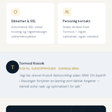
Sikkerhet & SSL
Personlig kontakt
Automatisk SSL, sikker
Snakk direkte med
hosting og regelmessige
Tormod — ingen
sikkerhetssjekker.
callsenter, ingen ventetid.
Tormod Kvisvik
T
DIGITAL GJENOPPBYGGER · SUNNDALSØRA
"Jeg har drevet Kvisvik Nettutvikling siden 1999. Din bedrift
i Stavanger fortjener en løsning som faktisk fungerer —
teknisk solid, rask, og optimalisert for søk."