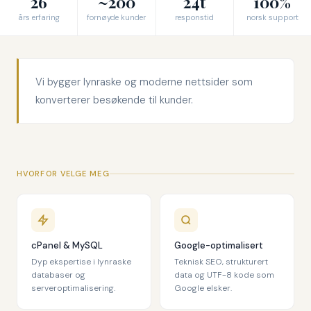
26
~200
24t
100%
års erfaring
fornøyde kunder
responstid
norsk support
Vi bygger lynraske og moderne nettsider som
konverterer besøkende til kunder.
HVORFOR VELGE MEG
cPanel & MySQL
Google-optimalisert
Dyp ekspertise i lynraske
Teknisk SEO, strukturert
databaser og
data og UTF-8 kode som
serveroptimalisering.
Google elsker.