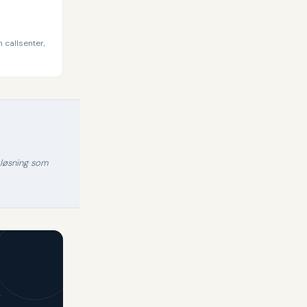
 callsenter,
n løsning som
.