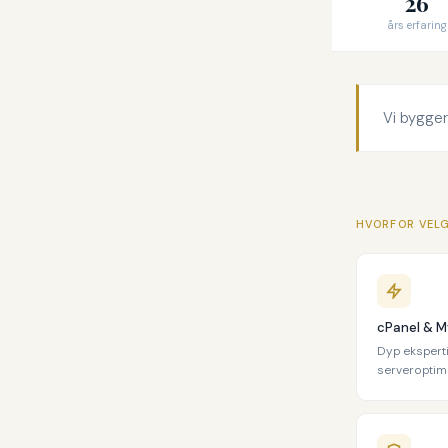
26
års erfaring
Vi bygger
HVORFOR VEL
cPanel & 
Dyp ekspert
serveroptima