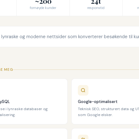
~200
24t
fornøyde kunder
responstid
n
 lynraske og moderne nettsider som konverterer besøkende til ku
GE MEG
MySQL
Google-optimalisert
ise i lynraske databaser og
Teknisk SEO, strukturert data og 
lisering.
som Google elsker.