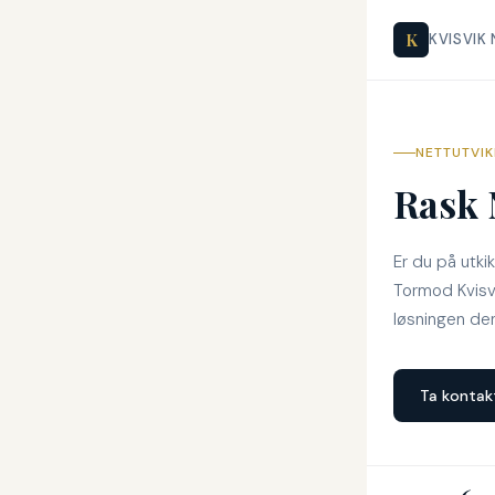
K
KVISVIK
NETTUTVIK
Rask 
Er du på utki
Tormod Kvisvi
løsningen den
Ta kontak