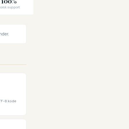
100%
orsk support
nder.
UTF-8 kode