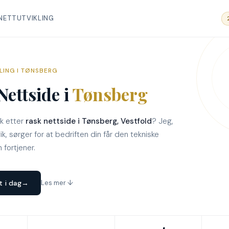
 NETTUTVIKLING
LING I TØNSBERG
Nettside i
Tønsberg
kk etter
rask nettside i Tønsberg, Vestfold
? Jeg,
k, sørger for at bedriften din får den tekniske
 fortjener.
t i dag
→
Les mer ↓