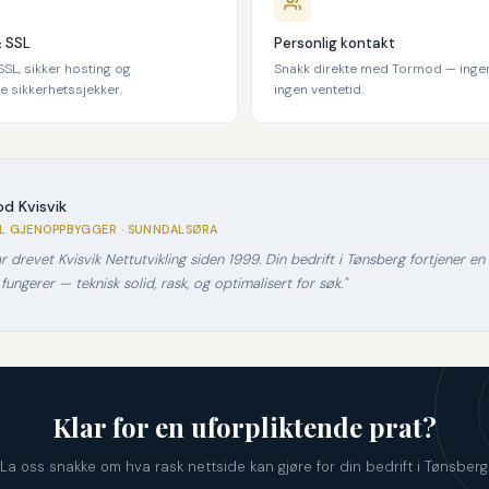
& SSL
Personlig kontakt
SL, sikker hosting og
Snakk direkte med Tormod — ingen
 sikkerhetssjekker.
ingen ventetid.
d Kvisvik
AL GJENOPPBYGGER · SUNNDALSØRA
ar drevet Kvisvik Nettutvikling siden 1999. Din bedrift i Tønsberg fortjener e
 fungerer — teknisk solid, rask, og optimalisert for søk."
Klar for en uforpliktende prat?
La oss snakke om hva rask nettside kan gjøre for din bedrift i Tønsberg