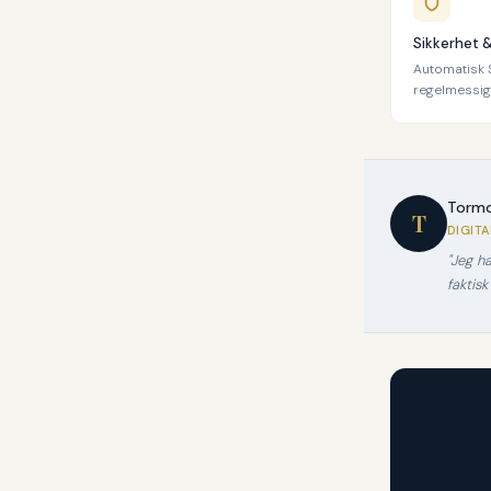
Sikkerhet 
Automatisk S
regelmessige
Tormo
T
DIGIT
"Jeg h
faktisk