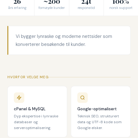
26
~200
24t
100%
års erfaring
fornøyde kunder
responstid
norsk support
Vi bygger lynraske og moderne nettsider som
konverterer besøkende til kunder.
HVORFOR VELGE MEG
cPanel & MySQL
Google-optimalisert
Dyp ekspertise i lynraske
Teknisk SEO, strukturert
databaser og
data og UTF-8 kode som
serveroptimalisering.
Google elsker.