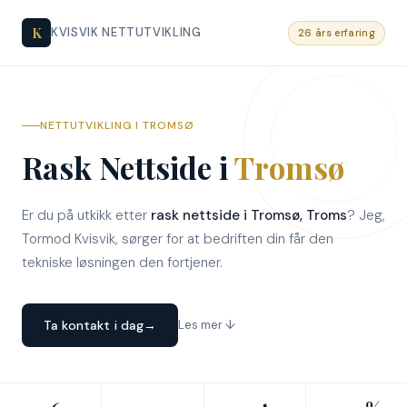
K
KVISVIK NETTUTVIKLING
26 års erfaring
NETTUTVIKLING I TROMSØ
Rask Nettside i
Tromsø
Er du på utkikk etter
rask nettside i Tromsø, Troms
? Jeg,
Tormod Kvisvik, sørger for at bedriften din får den
tekniske løsningen den fortjener.
Ta kontakt i dag
→
Les mer ↓