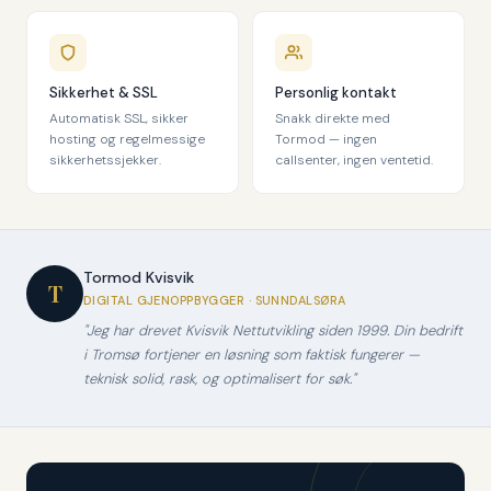
Sikkerhet & SSL
Personlig kontakt
Automatisk SSL, sikker
Snakk direkte med
hosting og regelmessige
Tormod — ingen
sikkerhetssjekker.
callsenter, ingen ventetid.
Tormod Kvisvik
T
DIGITAL GJENOPPBYGGER · SUNNDALSØRA
"Jeg har drevet Kvisvik Nettutvikling siden 1999. Din bedrift
i Tromsø fortjener en løsning som faktisk fungerer —
teknisk solid, rask, og optimalisert for søk."