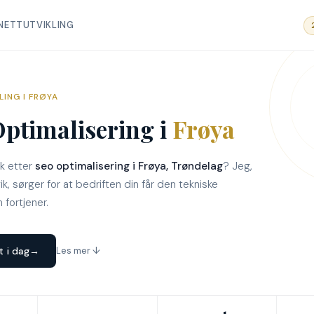
 NETTUTVIKLING
LING I FRØYA
ptimalisering i
Frøya
kk etter
seo optimalisering i Frøya, Trøndelag
? Jeg,
k, sørger for at bedriften din får den tekniske
 fortjener.
t i dag
→
Les mer ↓