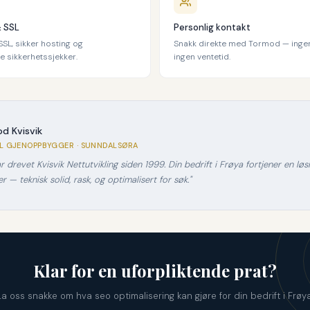
& SSL
Personlig kontakt
SL, sikker hosting og
Snakk direkte med Tormod — ingen
 sikkerhetssjekker.
ingen ventetid.
d Kvisvik
AL GJENOPPBYGGER · SUNNDALSØRA
r drevet Kvisvik Nettutvikling siden 1999. Din bedrift i Frøya fortjener en lø
r — teknisk solid, rask, og optimalisert for søk."
Klar for en uforpliktende prat?
La oss snakke om hva seo optimalisering kan gjøre for din bedrift i Frøya