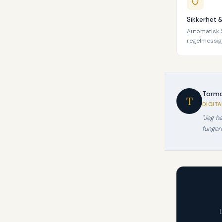
Sikkerhet 
Automatisk S
regelmessige
Tormo
T
DIGIT
"Jeg ha
fungere