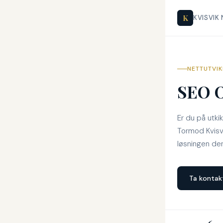
K
KVISVIK
NETTUTVIK
SEO O
Er du på utki
Tormod Kvisvi
løsningen den
Ta kontak