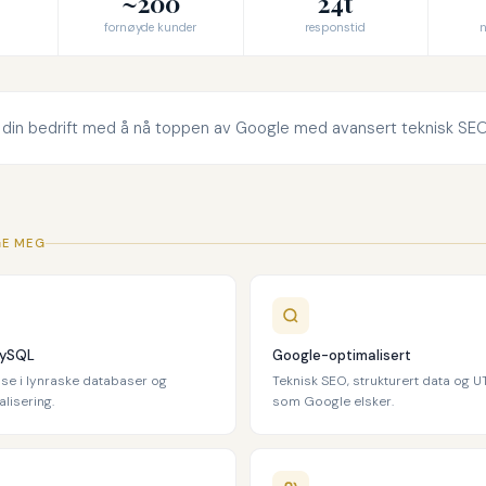
~200
24t
fornøyde kunder
responstid
n
r din bedrift med å nå toppen av Google med avansert teknisk SEO
GE MEG
MySQL
Google-optimalisert
ise i lynraske databaser og
Teknisk SEO, strukturert data og 
lisering.
som Google elsker.