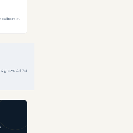
 callsenter,
sning som faktisk
.