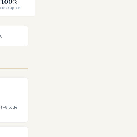
100%
orsk support
.
UTF-8 kode