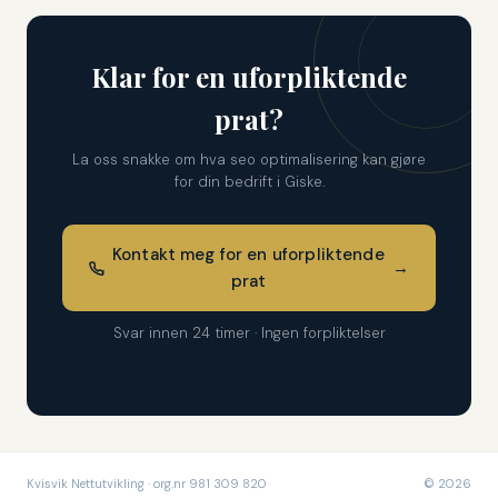
Klar for en uforpliktende
prat?
La oss snakke om hva seo optimalisering kan gjøre
for din bedrift i Giske.
Kontakt meg for en uforpliktende
→
prat
Svar innen 24 timer · Ingen forpliktelser
Kvisvik Nettutvikling · org.nr 981 309 820
© 2026