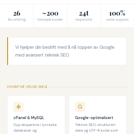
26
~200
24t
100%
års erfaring
fornøyde kunder
responstid
norsk support
Vi hjelper din bedrift med å nå toppen av Google
med avansert teknisk SEO.
HVORFOR VELGE MEG
cPanel & MySQL
Google-optimalisert
Dyp ekspertise i lynraske
Teknisk SEO, strukturert
databaser og
data og UTF-8 kode som