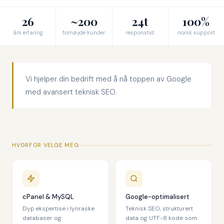
26
~200
24t
100%
års erfaring
fornøyde kunder
responstid
norsk support
Vi hjelper din bedrift med å nå toppen av Google
med avansert teknisk SEO.
HVORFOR VELGE MEG
cPanel & MySQL
Google-optimalisert
Dyp ekspertise i lynraske
Teknisk SEO, strukturert
databaser og
data og UTF-8 kode som