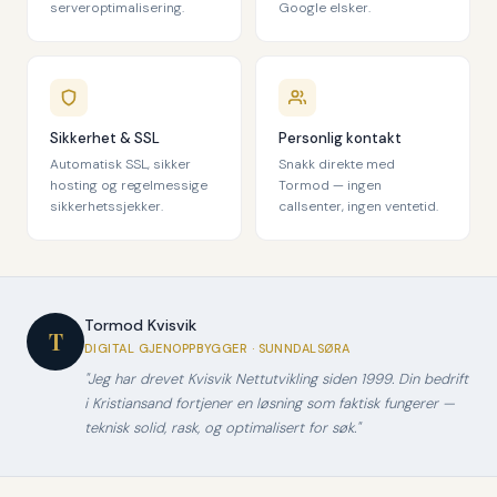
serveroptimalisering.
Google elsker.
Sikkerhet & SSL
Personlig kontakt
Automatisk SSL, sikker
Snakk direkte med
hosting og regelmessige
Tormod — ingen
sikkerhetssjekker.
callsenter, ingen ventetid.
Tormod Kvisvik
T
DIGITAL GJENOPPBYGGER · SUNNDALSØRA
"Jeg har drevet Kvisvik Nettutvikling siden 1999. Din bedrift
i Kristiansand fortjener en løsning som faktisk fungerer —
teknisk solid, rask, og optimalisert for søk."