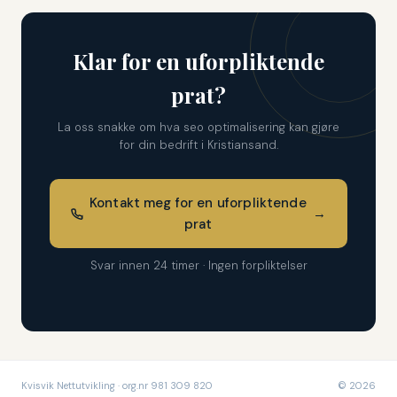
Klar for en uforpliktende
prat?
La oss snakke om hva seo optimalisering kan gjøre
for din bedrift i Kristiansand.
Kontakt meg for en uforpliktende
→
prat
Svar innen 24 timer · Ingen forpliktelser
Kvisvik Nettutvikling · org.nr 981 309 820
© 2026