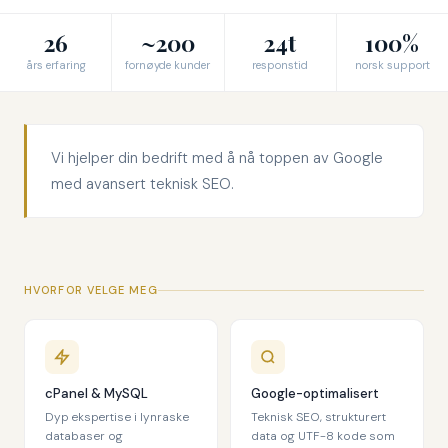
26
~200
24t
100%
års erfaring
fornøyde kunder
responstid
norsk support
Vi hjelper din bedrift med å nå toppen av Google
med avansert teknisk SEO.
HVORFOR VELGE MEG
cPanel & MySQL
Google-optimalisert
Dyp ekspertise i lynraske
Teknisk SEO, strukturert
databaser og
data og UTF-8 kode som