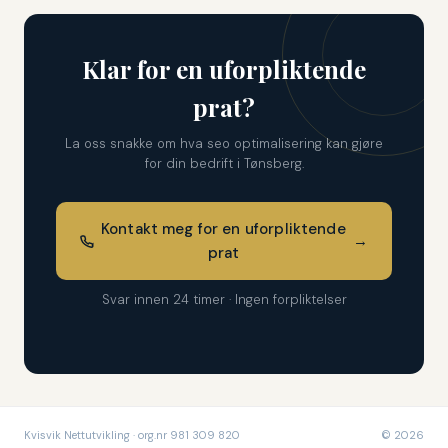
Klar for en uforpliktende
prat?
La oss snakke om hva seo optimalisering kan gjøre
for din bedrift i Tønsberg.
Kontakt meg for en uforpliktende
→
prat
Svar innen 24 timer · Ingen forpliktelser
Kvisvik Nettutvikling · org.nr 981 309 820
© 2026