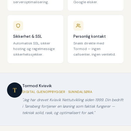
serveroptimalisering.
Google elsker.
Sikkerhet & SSL
Personlig kontakt
Automatisk SSL, sikker
Snakk direkte med
hosting og regelmessige
Tormod — ingen
sikkerhetssjekker.
callsenter, ingen ventetid.
Tormod Kvisvik
T
DIGITAL GJENOPPBYGGER · SUNNDALSØRA
"Jeg har drevet Kvisvik Nettutvikling siden 1999. Din bedrift
i Tønsberg fortjener en løsning som faktisk fungerer —
teknisk solid, rask, og optimalisert for søk."