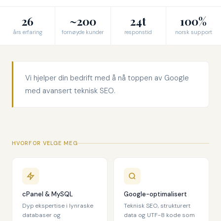
26
~200
24t
100%
års erfaring
fornøyde kunder
responstid
norsk support
Vi hjelper din bedrift med å nå toppen av Google
med avansert teknisk SEO.
HVORFOR VELGE MEG
cPanel & MySQL
Google-optimalisert
Dyp ekspertise i lynraske
Teknisk SEO, strukturert
databaser og
data og UTF-8 kode som