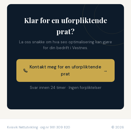
Klar for en uforpliktende
prat?
La oss snakke om hva seo optimalisering kan gjøre
for din bedrift i Vestnes.
Kontakt meg for en uforpliktende
→
prat
Svar innen 24 timer · Ingen forpliktelser
Kvisvik Nettutvikling · org.nr 981 309 820
© 2026