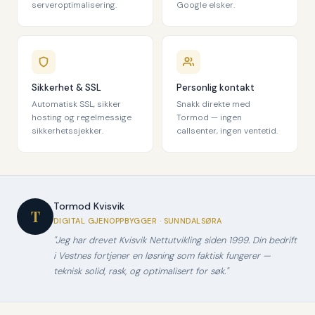
serveroptimalisering.
Google elsker.
Sikkerhet & SSL
Personlig kontakt
Automatisk SSL, sikker
Snakk direkte med
hosting og regelmessige
Tormod — ingen
sikkerhetssjekker.
callsenter, ingen ventetid.
Tormod Kvisvik
T
DIGITAL GJENOPPBYGGER · SUNNDALSØRA
"Jeg har drevet Kvisvik Nettutvikling siden 1999. Din bedrift
i Vestnes fortjener en løsning som faktisk fungerer —
teknisk solid, rask, og optimalisert for søk."