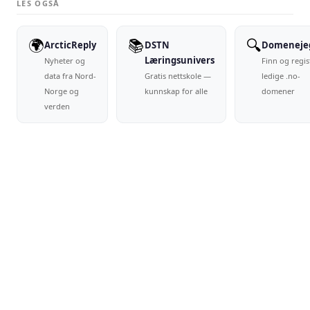
🌍
📚
🔍
ArcticReply
DSTN
Domeneje
Læringsunivers
Nyheter og
Finn og regis
data fra Nord-
Gratis nettskole —
ledige .no-
Norge og
kunnskap for alle
domener
verden