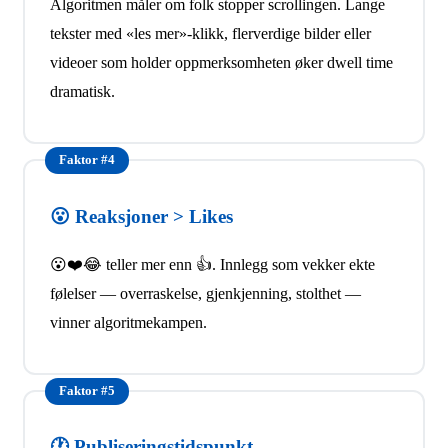
tekster med «les mer»-klikk, flerverdige bilder eller
videoer som holder oppmerksomheten øker dwell time
dramatisk.
Faktor #4
😮 Reaksjoner > Likes
😮❤️😂 teller mer enn 👍. Innlegg som vekker ekte
følelser — overraskelse, gjenkjenning, stolthet —
vinner algoritmekampen.
Faktor #5
🕐 Publiseringstidspunkt