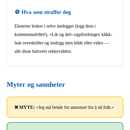
🚫 Hva som straffer deg
Eksterne lenker i selve innlegget (legg dem i
kommentarfeltet!), «Lik og del»-oppfordringer, klikk-
bait overskrifter og innlegg uten bilde eller video —
alle disse halverer rekkevidden.
Myter og sannheter
❌ MYTE:
«Jeg må betale for annonser for å nå folk.»
✅ SANNHET:
Organisk rekkevidde er ikke død —