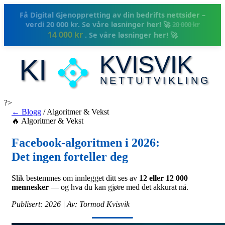
Tjen provisjon på henvisninger – bli partner. 🤝
⏸
KVISVIK
KI
NETTUTVIKLING
?>
← Blogg
/ Algoritmer & Vekst
🔥 Algoritmer & Vekst
Facebook-algoritmen i 2026:
Det ingen forteller deg
Slik bestemmes om innlegget ditt ses av
12 eller 12 000
mennesker
— og hva du kan gjøre med det akkurat nå.
Publisert: 2026 | Av: Tormod Kvisvik