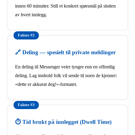
innen 60 minutter. Still et konkret spørsmål på slutten
av hvert innlegg.
Faktor #2
🔗 Deling — spesielt til private meldinger
En deling til Messenger veier tyngre enn en offentlig
deling. Lag innhold folk vil sende til noen de kjenner:
«dette er akkurat deg!»-formatet.
Faktor #3
⏱️ Tid brukt på innlegget (Dwell Time)
Algoritmen måler om folk stopper scrollingen. Lange