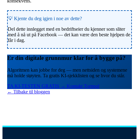
💡 Kjente du deg igjen i noe av dette?
Del dette innlegget med en bedriftseier du kjenner som sliter
med å nå ut på Facebook — det kan være den beste hjelpen de
får i dag.
Er din digitale grunnmur klar for å bygge på?
Algoritmen kan jobbe for deg — men nettsiden og systemene
må holde støyten. Ta gratis KI-sjekklisten og se hvor du står.
TA KI-TESTEN GRATIS →
Kontakt Tormod
← Tilbake til bloggen