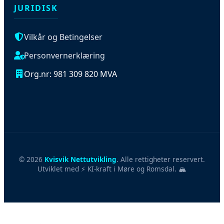
Vilkår og Betingelser
Personvernerklæring
Org.nr: 981 309 820 MVA
© 2026
Kvisvik Nettutvikling
. Alle rettigheter reservert.
Utviklet med ⚡ KI-kraft i Møre og Romsdal. 🏔️
LES OGSÅ