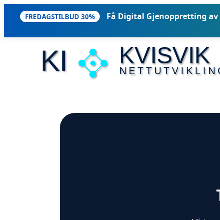
Få Digital Gjenoppretting av d
FREDAGSTILBUD 30%
KVISVIK
KI
NETTUTVIKLIN