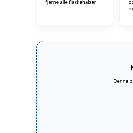
fjerne alle flaskehalser.
o
m
Denne pa