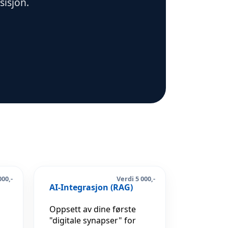
sisjon.
000,-
Verdi 5 000,-
AI-Integrasjon (RAG)
Oppsett av dine første
"digitale synapser" for