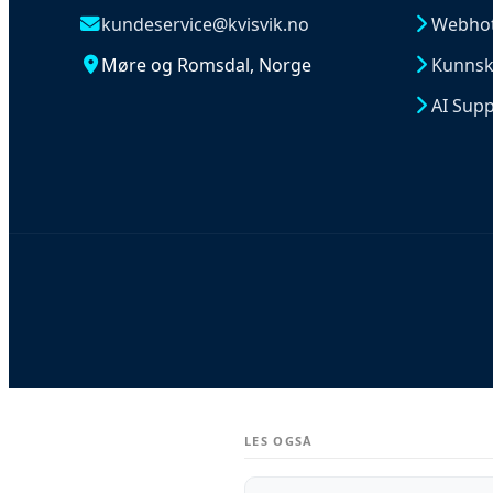
kundeservice@kvisvik.no
Webhote
Møre og Romsdal, Norge
Kunnsk
AI Sup
LES OGSÅ