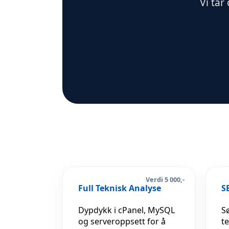
Vi tar
Verdi 5 000,-
Full Teknisk Analyse
S
Dypdykk i cPanel, MySQL
S
og serveroppsett for å
t