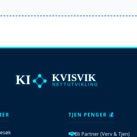
KVISVIK
KI
NETTUTVIKLING
IER
TJEN PENGER 💰
esøk
Bli Partner (Verv & Tjen)