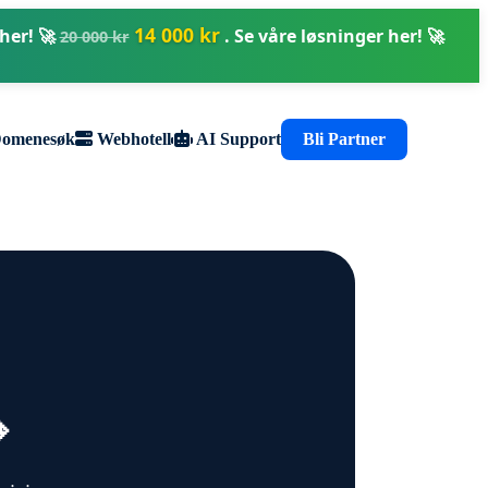
14 000 kr
 her! 🚀
. Se våre løsninger her! 🚀
20 000 kr
⏸
omenesøk
Webhotell
AI Support
Bli Partner
