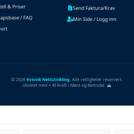
ll & Priser
Send Faktura/Krav
apsbase / FAQ
Min Side / Logg inn
port
© 2026
Kvisvik Nettutvikling
. Alle rettigheter reservert.
Utviklet med ⚡ KI-kraft i Møre og Romsdal. 🏔️